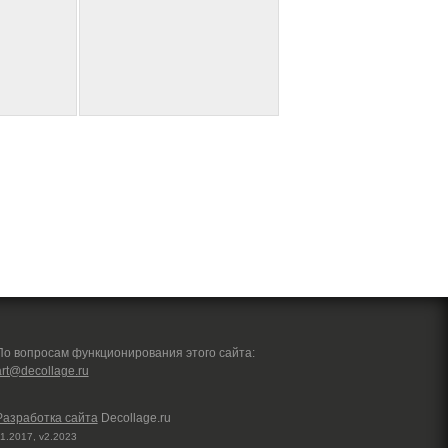
По вопросам функционирования этого сайта:
art@decollage.ru
Разработка сайта
Decollage.ru
1.2017, v2.2023