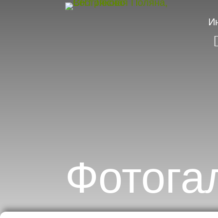
И
Фотога