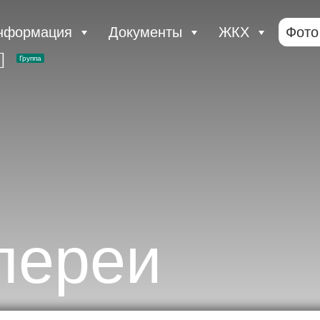
нформация
Документы
ЖКХ
Фото
Группа
лереи