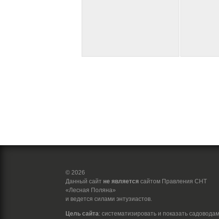
© 2026
Данный сайт
не является
сайтом Правления СНТ
«Лесная Поляна»
и ведется силами энтузиастов.
Цель сайта
: систематизировать и показать садовода