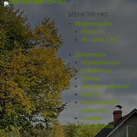
МЕНЮ
МЕНЮ
Информация
Новости
История СНТ
Документы
Нормативные
документы
Планы
Общие собрания
Сметы
Ревизионная
комиссия
Бланки
документов