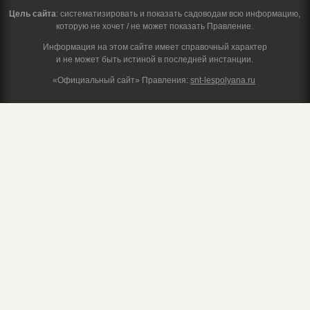
Цель сайта
: систематизировать и показать садоводам всю информацию,
которую не хочет / не может показать Правление.
Информация на этом сайте имеет справочный характер
и не может быть истиной в последней инстанции.
«Официальный сайт» Правления:
snt-lespolyana.ru

Председатель +7 (910) 429-04-07
Судариков Дмитрий Юрьевич

info@snt-lespolyana.ru
E-mail — официальный

Сторож +7 (916) 224-63-29
По вопросам функционирования этого сайта:
art@decollage.ru
Разработка сайта
Decollage.ru