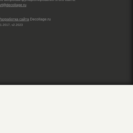
art@decollage.ru
Разработка сайта
Decollage.ru
1.2017, v2.2023