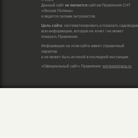
Данный сайт
не является
сайтом Правления СНТ
«Лесная Поляна»
и ведется силами энтузиастов.
Цель сайта
: систематизировать и показать садовода
всю информацию, которую не хочет / не может
показать Правление.
Информация на этом сайте имеет справочный
характер
и не может быть истиной в последней инстанции.
«Официальный сайт» Правления:
snt-lespolyana.ru