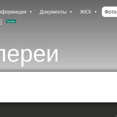
нформация
Документы
ЖКХ
Фото
Группа
лереи