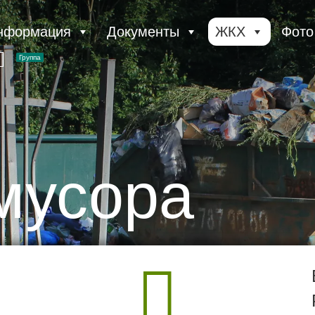
нформация
Документы
ЖКХ
Фото
Группа
мусора
