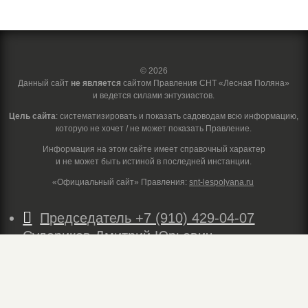
© 2026
Данный сайт
не является
сайтом Правления СНТ «Лесная Поляна»
и ведется силами энтузиастов.
Цель сайта
: систематизировать и показать садоводам всю информацию,
которую не хочет / не может показать Правление.
Информация на этом сайте имеет справочный характер
и не может быть истиной в последней инстанции.
«Официальный сайт» Правления:
snt-lespolyana.ru

Председатель +7 (910) 429-04-07
Судариков Дмитрий Юрьевич

info@snt-lespolyana.ru
E-mail — официальный