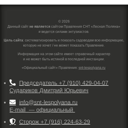
© 2026
Данный сайт
не является
сайтом Правления СНТ «Лесная Поляна»
и ведется силами энтузиастов.
Цель сайта
: систематизировать и показать садоводам всю информацию,
которую не хочет / не может показать Правление.
Информация на этом сайте имеет справочный характер
и не может быть истиной в последней инстанции.
«Официальный сайт» Правления:
snt-lespolyana.ru

Председатель +7 (910) 429-04-07
Судариков Дмитрий Юрьевич

info@snt-lespolyana.ru
E-mail — официальный

Сторож +7 (916) 224-63-29