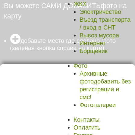
ЖКХ
Вы можете
САМИ ДОБАВИТЬ
фото на
Электричество
карту
Въезд транспорта
/ вход в СНТ
Вывоз мусора

добавьте место где сделано фото
Интернет
(зеленая кнопка справа на карте)
Борщевик
Фото
Архивные
фото
добавить без
регистрации и
смс!
Фотогалереи
Контакты
Оплатить