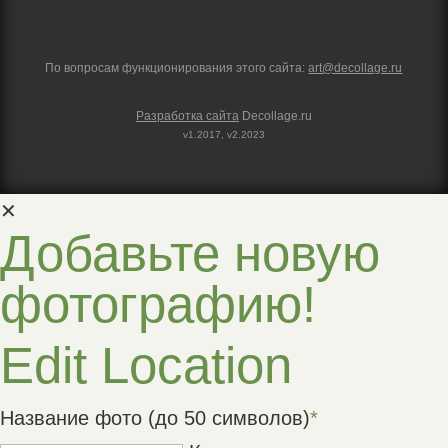
По вопросам функционирования этого сайта:
art@decollage.ru
Разработка сайта
Decollage.ru
v1.2017, v2.2023
✕
Добавьте новую
фотографию!
Edit Location
Название фото (до 50 символов)
*