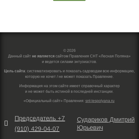
© 2026
Данный сайт
не является
сайтом Правления СНТ «Лесная Поляна»
и ведется силами энтузиастов.
Цель сайта
: систематизировать и показать садоводам всю информацию,
которую не хочет / не может показать Правление.
Информация на этом сайте имеет справочный характер
и не может быть истиной в последней инстанции.
«Официальный сайт» Правления:
snt-lespolyana.ru
Председатель +7
Судариков Дмитрий

Юрьевич
(910) 429-04-07