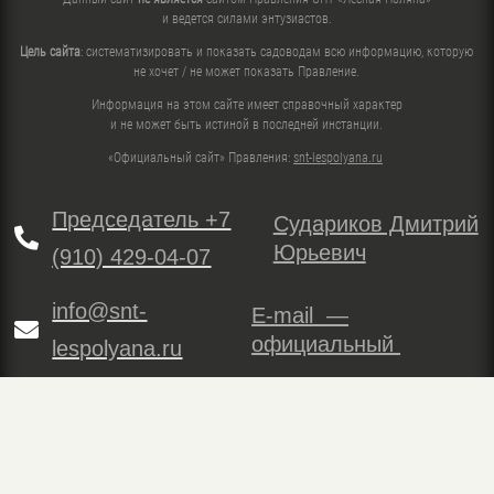
и ведется силами энтузиастов.
Цель сайта
: систематизировать и показать садоводам всю информацию, которую
не хочет / не может показать Правление.
Информация на этом сайте имеет справочный характер
и не может быть истиной в последней инстанции.
«Официальный сайт» Правления:
snt-lespolyana.ru
Председатель +7
Судариков Дмитрий

Юрьевич
(910) 429-04-07
info@snt-
E-mail —

официальный
lespolyana.ru

Сторож +7 (916) 224-63-29
По вопросам функционирования этого сайта:
art@decollage.ru