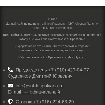
© 2026
Данный сайт
не является
сайтом Правления СНТ «Лесная Поляна»
и ведется силами энтузиастов.
Цель сайта
: систематизировать и показать садоводам всю информацию,
которую не хочет / не может показать Правление.
Информация на этом сайте имеет справочный характер
и не может быть истиной в последней инстанции.
«Официальный сайт» Правления:
snt-lespolyana.ru

Председатель +7 (910) 429-04-07
Судариков Дмитрий Юрьевич

info@snt-lespolyana.ru
E-mail — официальный

Сторож +7 (916) 224-63-29